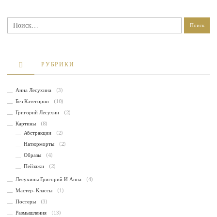
Найти:
РУБРИКИ
Анна Лесухина
(3)
Без Категории
(10)
Григорий Лесухин
(2)
Картины
(8)
Абстракции
(2)
Натюрморты
(2)
Образы
(4)
Пейзажи
(2)
Лесухины Григорий И Анна
(4)
Мастер- Классы
(1)
Постеры
(3)
Размышления
(13)