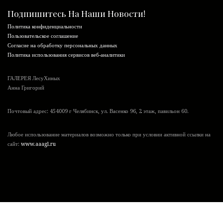
Подпишитесь На Наши Новости!
Политика конфиденциальности
Пользовательское соглашение
Согласие на обработку персональных данных
Политика использования сервисов веб-аналитики
ГАЛЕРЕЯ ЛесуХиных
Анна Григорий
Почтовый адрес: 454009 г Челябинск, ул. Васенко 96, 2 этаж, павильон 60.
Любое использование материалов возможно только при условии активной ссылки на
сайт:
www.aaagl.ru
Для улучшения работы сайта и его взаимодействия с пользователями мы используем
файлы cookie.