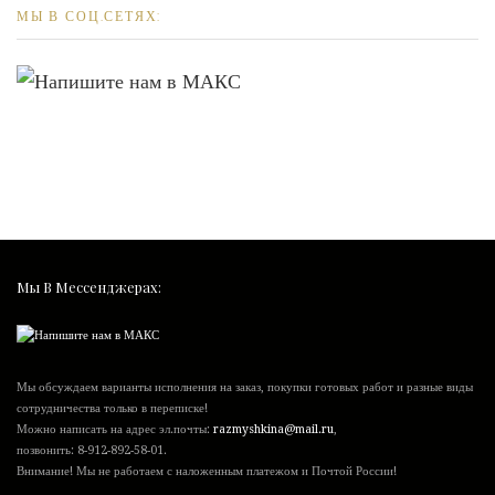
МЫ В СОЦ.СЕТЯХ:
Мы В Мессенджерах:
Мы обсуждаем варианты исполнения на заказ, покупки готовых работ и разные виды
сотрудничества только в переписке!
Можно написать на адрес эл.почты:
razmyshkina@mail.ru
,
позвонить:
8-912-892-58-01
.
Внимание! Мы не работаем с наложенным платежом и Почтой России!