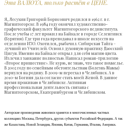
Эта ВАЛЮТА, только растёт в ЦЕНЕ.
Я, Лесухин Григорий Борисович родился в 1962 г. в г.
Магнитогорске. В 1984 году окончил художественно-
графический факультет Магнитогорского пединститута.
После учебы 17 лет прожил на Байкале в городе Селенгинск
(Бурятия). Где три года преподавал в школе искусств на
отделении ИЗО. Охотился, рыбачил. Сибирская Тайга –
лучший из Учителей. Освоил духовную практику Даосский
Цигун. Именно на Байкале открыл для себя магию цвета.
Излечил заикание полностью. Написал роман-трилогию
«Второе пришествие». Не курю, не знаю, что такое похмелье.
В 2002 году по семейным обстоятельствам (Болезнь Мамы)
вернулся на родину. В 2009-м переехал в Челябинск. А в
2010-м Богиня дала согласие стать моей Женой. В данное
время проживаю в Челябинске. Активная
профессиональная деятельность связана с
Магнитогорском, Екатеринбургом и Челябинском.
Авторские произведения живописи хранятся в многочисленных частных
коллекциях Москвы, Петербурга, других субъектов Российской Федерации. А так
же Казахстана, Новой Зеландии, Японии, Китая, Германии, Италии, Америки.