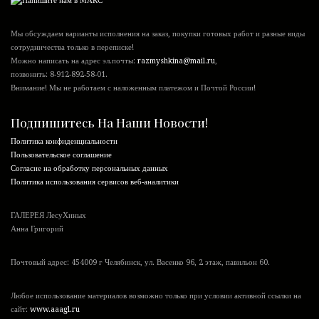
Мы обсуждаем варианты исполнения на заказ, покупки готовых работ и разные виды
сотрудничества только в переписке!
Можно написать на адрес эл.почты:
razmyshkina@mail.ru
,
позвонить:
8-912-892-58-01
.
Внимание! Мы не работаем с наложенным платежом и Почтой России!
Подпишитесь На Наши Новости!
Политика конфиденциальности
Пользовательское соглашение
Согласие на обработку персональных данных
Политика использования сервисов веб-аналитики
ГАЛЕРЕЯ ЛесуХиных
Анна Григорий
Почтовый адрес: 454009 г Челябинск, ул. Васенко 96, 2 этаж, павильон 60.
Любое использование материалов возможно только при условии активной ссылки на
сайт:
www.aaagl.ru