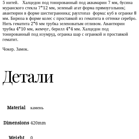
5 нитей. Халцедон под тонированный под аквамарин 7 мм, бусина
муранского стекла 7*12 мм, зеленый агат форма прямоугольник;
авантюрин в форме шестигранника; раухтопаз форма: куб в огранке 8
мм. Бирюза в форме колес с проставкой из гематита в оттенке серебро.
Нить гематита 2*6 мм трубка зеленоватым отливом. Авантюрин
трубка 4*10 мм, жемчуг, берилл 4*4 мм. Халцедон под
тонированный под изумруд, огранка шар с огранкой и проставкой
гематит.
Чокер. Замок.
Детали
Material
камень
Dimensions
420mm
Weight
0