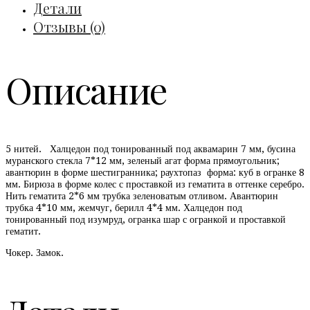
(Копировать)
Детали
(Копировать)
Отзывы (0)
(Копировать)
Описание
5 нитей. Халцедон под тонированный под аквамарин 7 мм, бусина
муранского стекла 7*12 мм, зеленый агат форма прямоугольник;
авантюрин в форме шестигранника; раухтопаз форма: куб в огранке 8
мм. Бирюза в форме колес с проставкой из гематита в оттенке серебро.
Нить гематита 2*6 мм трубка зеленоватым отливом. Авантюрин
трубка 4*10 мм, жемчуг, берилл 4*4 мм. Халцедон под
тонированный под изумруд, огранка шар с огранкой и проставкой
гематит.
Чокер. Замок.