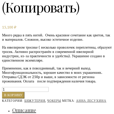
(Копировать)
15,100
₽
Много рядка в пять нитей. Очень красивое сочетание как цветов, так
и материалов. Сложное, высоко эстетичное изделие.
На ювелирном тросике ( несколько проволочек переплетены, образуют
тросик. Активно распространён в современной ювелирной
индустрии, из-за практичности и удобства). Украшение создано в
единственном экземпляре.
Применение, как в повседневный, так и вечерний выход.
Многофункциональность, хорошее качество в моих украшениях.
Отправка СДЭК от 250р и выше, в зависимости от региона
проживания. Оплата после подтверждения наличия товара.
Количество
АВА(Копировать)
В КОРЗИНУ
(Кровать)
КАТЕГОРИИ:
БИЖУТЕРИЯ
,
ЧОКЕРЫ
МЕТКА:
АННА ЛЕСУХИНА
(Копировать)
(Копировать)
Описание
(Копировать)