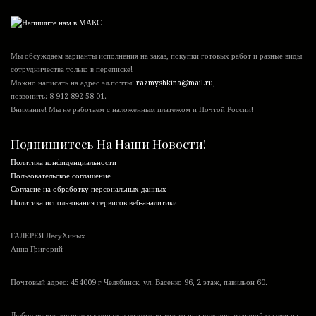
Мы обсуждаем варианты исполнения на заказ, покупки готовых работ и разные виды
сотрудничества только в переписке!
Можно написать на адрес эл.почты:
razmyshkina@mail.ru
,
позвонить:
8-912-892-58-01
.
Внимание! Мы не работаем с наложенным платежом и Почтой России!
Подпишитесь На Наши Новости!
Политика конфиденциальности
Пользовательское соглашение
Согласие на обработку персональных данных
Политика использования сервисов веб-аналитики
ГАЛЕРЕЯ ЛесуХиных
Анна Григорий
Почтовый адрес: 454009 г Челябинск, ул. Васенко 96, 2 этаж, павильон 60.
Любое использование материалов возможно только при условии активной ссылки на