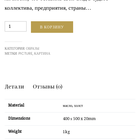
коллектива, предприятия, страны…
Количество
В КОРЗИНУ
eng.
big
foot
КАТЕГОРИЯ:
ОБРАЗЫ
МЕТКИ:
PICTURE
,
КАРТИНА
Детали
Отзывы (0)
Material
масло, холст
Dimensions
400 х 500 x 20mm
Weight
1kg