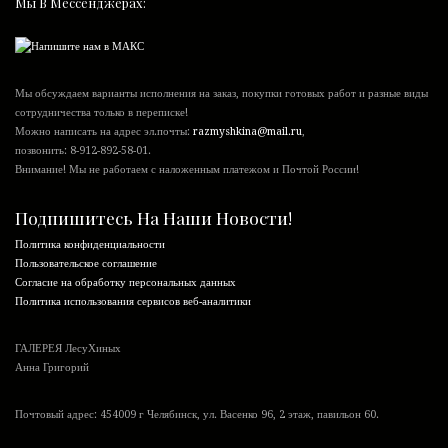
Мы В Мессенджерах:
Мы обсуждаем варианты исполнения на заказ, покупки готовых работ и разные виды
сотрудничества только в переписке!
Можно написать на адрес эл.почты:
razmyshkina@mail.ru
,
позвонить:
8-912-892-58-01
.
Внимание! Мы не работаем с наложенным платежом и Почтой России!
Подпишитесь На Наши Новости!
Политика конфиденциальности
Пользовательское соглашение
Согласие на обработку персональных данных
Политика использования сервисов веб-аналитики
ГАЛЕРЕЯ ЛесуХиных
Анна Григорий
Почтовый адрес: 454009 г Челябинск, ул. Васенко 96, 2 этаж, павильон 60.