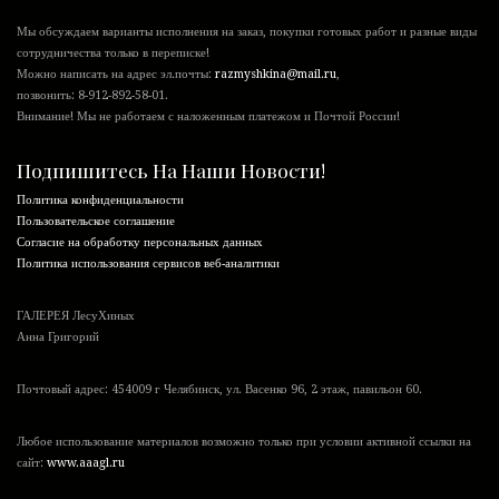
Мы обсуждаем варианты исполнения на заказ, покупки готовых работ и разные виды
сотрудничества только в переписке!
Можно написать на адрес эл.почты:
razmyshkina@mail.ru
,
позвонить:
8-912-892-58-01
.
Внимание! Мы не работаем с наложенным платежом и Почтой России!
Подпишитесь На Наши Новости!
Политика конфиденциальности
Пользовательское соглашение
Согласие на обработку персональных данных
Политика использования сервисов веб-аналитики
ГАЛЕРЕЯ ЛесуХиных
Анна Григорий
Почтовый адрес: 454009 г Челябинск, ул. Васенко 96, 2 этаж, павильон 60.
Любое использование материалов возможно только при условии активной ссылки на
сайт:
www.aaagl.ru