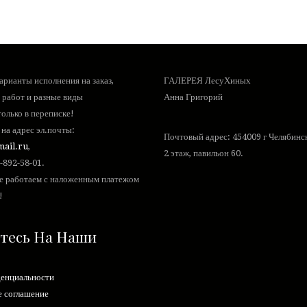
рианты исполнения на заказ,
ГАЛЕРЕЯ ЛесуХиных
 работ и разные виды
Анна Григорий
олько в переписке!
на адрес эл.почты:
Почтовый адрес: 454009 г Челябинск,
ail.ru
,
2 этаж, павильон 60.
-892-58-01
.
е работаем с наложенным платежом
!
тесь На Наши
денциальности
е соглашение