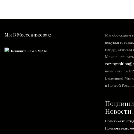
Мы В Мессенджерах:
Мы обсуждаем ва
покупки готовых
сотрудничества т
Можно написать 
razmyshkina@m
позвонить:
8-912
Внимание! Мы н
и Почтой России
Подпиши
Новости!
Политика конфи
Пользовательско