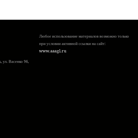
Любое использование материалов возможно только
при условии активной ссылки на сайт:
www.aaagl.ru
 ул. Васенко 96,