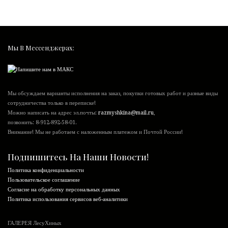
Мы В Мессенджерах:
Мы обсуждаем варианты исполнения на заказ, покупки готовых работ и разные виды
сотрудничества только в переписке!
Можно написать на адрес эл.почты:
razmyshkina@mail.ru
,
позвонить:
8-912-892-58-01
.
Внимание! Мы не работаем с наложенным платежом и Почтой России!
Подпишитесь На Наши Новости!
Политика конфиденциальности
Пользовательское соглашение
Согласие на обработку персональных данных
Политика использования сервисов веб-аналитики
ГАЛЕРЕЯ ЛесуХиных