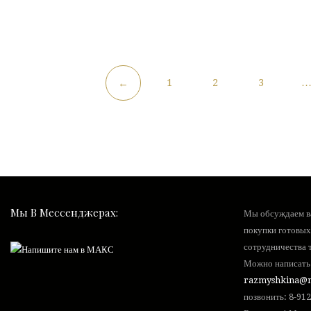
1
2
3
←
Мы В Мессенджерах:
Мы обсуждаем ва
покупки готовых
сотрудничества т
Можно написать 
razmyshkina@m
позвонить:
8-912