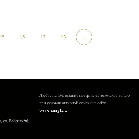
15
16
17
18
→
Любое использование материалов возможно только
при условии активной ссылки на сайт:
www.aaagl.ru
 ул. Васенко 96,