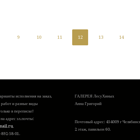
…
9
10
11
12
13
14
рианты исполнения на заказ,
ГАЛЕРЕЯ ЛесуХиных
 работ и разные виды
Анна Григорий
олько в переписке!
на адрес эл.почты:
Почтовый адрес: 454009 г Челябинск,
ail.ru
,
2 этаж, павильон 60.
-892-58-01
.