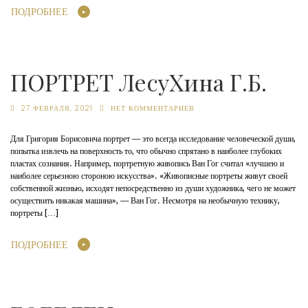
ПОДРОБНЕЕ
ПОРТРЕТ ЛесуХина Г.Б.
27 ФЕВРАЛЯ, 2021
НЕТ КОММЕНТАРИЕВ
Для Григория Борисовича портрет — это всегда исследование человеческой души,
попытка извлечь на поверхность то, что обычно спрятано в наиболее глубоких
пластах сознания. Например, портретную живопись Ван Гог считал «лучшею и
наиболее серьезною стороною искусства». «Живописные портреты живут своей
собственной жизнью, исходят непосредственно из души художника, чего не может
осуществить никакая машина», — Ван Гог. Несмотря на необычную технику,
портреты […]
ПОДРОБНЕЕ