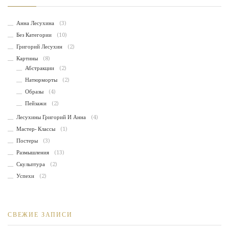
Анна Лесухина
(3)
Без Категории
(10)
Григорий Лесухин
(2)
Картины
(8)
Абстракции
(2)
Натюрморты
(2)
Образы
(4)
Пейзажи
(2)
Лесухины Григорий И Анна
(4)
Мастер- Классы
(1)
Постеры
(3)
Размышления
(13)
Скульптура
(2)
Успехи
(2)
СВЕЖИЕ ЗАПИСИ