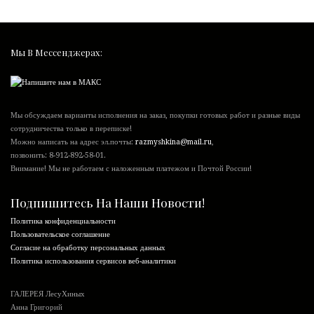
Мы В Мессенджерах:
Мы обсуждаем варианты исполнения на заказ, покупки готовых работ и разные виды
сотрудничества только в переписке!
Можно написать на адрес эл.почты:
razmyshkina@mail.ru
,
позвонить:
8-912-892-58-01
.
Внимание! Мы не работаем с наложенным платежом и Почтой России!
Подпишитесь На Наши Новости!
Политика конфиденциальности
Пользовательское соглашение
Согласие на обработку персональных данных
Политика использования сервисов веб-аналитики
ГАЛЕРЕЯ ЛесуХиных
Анна Григорий