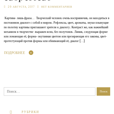
29 АВГУСТА, 2017
НЕТ КОММЕНТАРИЕВ
Картина- лишь фраза… Творческий человек очень восприимчив, он находиться в
постоянном диалоге с собой и миром. Рефлексы, цвет, ароматы, звуки плывущие
по полотну картины приглашают зрителя к диалогу. Контраст же, как важнейший
механизм в творчестве выражен ясно, без полутонов. Линия, следующая форме
или ломающая её, форма- окутанная цветом или презирающая его законы, цвет-
протестующий против формы или обнимающий её, диалог […]
ПОДРОБНЕЕ
Найти:
РУБРИКИ