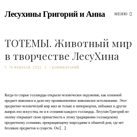
Лесухины Григорий и Анна
МЕНЮ
ТОТЕМЫ. Животный мир
в творчестве ЛесуХина
15 ФЕВРАЛЯ, 2022
1 КОММЕНТАРИЙ
Когда-то старые голландцы открыли человеческое окружение, как основной
предмет живописи и дали ему проникновенное живописное истолкование. Этот
предметно-человеческий мир жил не только в натюрмортах, пейзажах и других
жанрах изо искусства, но и в сознании каждого голландца. Лесухин Григорий по-
своему открывает свою причастность к этому традиционно голландскому
предметному сознанию, превращающему мироздание в обжитой дом, где нет
безликих предметов и существ. Он […]