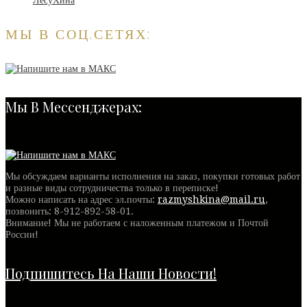
МЫ В СОЦ.СЕТЯХ:
Мы В Мессенджерах:
Мы обсуждаем варианты исполнения на заказ, покупки готовых работ
и разные виды сотрудничества только в переписке!
Можно написать на адрес эл.почты:
razmyshkina@mail.ru
,
позвонить:
8-912-892-58-01
.
Внимание! Мы не работаем с наложенным платежом и Почтой
России!
Подпишитесь На Наши Новости!