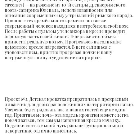
circenses) — выражение из 10-й сатиры древнеримского
поэта-сатирика Ювенала, использованное им для
описания современных ему устремлений римского народа.
Прошло с тех времён много времени, но так же
современный человек находится в потребительской позе.
После работы с пультом у телевизора в кресле проводит
огромную часть своей жизни. Теперь же этот объект
приносит реальную пользу. Прогреваясь на солнышке
цементное кресло нагревается. В него садишься с
удовольствием, приятно прогревая почки и нашу
натруженную спину в уединение на природе.
Проект №2. Детская кроватка превратилась в прекрасный
диванчик для двоих расположивших на территории патио.
Уверена, будет радовать нас и наших гостей еще не один
год. Приятная мелочь- эта модель кроватки может слегка
покачиваться, тем самым напоминая кресло качалку…
Подушки сшитые мной чуть раньше функционально и
декоративно отлично вписались.