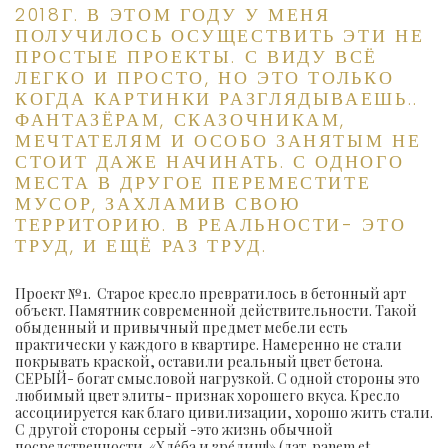
2018Г. В ЭТОМ ГОДУ У МЕНЯ
ПОЛУЧИЛОСЬ ОСУЩЕСТВИТЬ ЭТИ НЕ
ПРОСТЫЕ ПРОЕКТЫ. С ВИДУ ВСЁ
ЛЕГКО И ПРОСТО, НО ЭТО ТОЛЬКО
КОГДА КАРТИНКИ РАЗГЛЯДЫВАЕШЬ..
ФАНТАЗЁРАМ, СКАЗОЧНИКАМ,
МЕЧТАТЕЛЯМ И ОСОБО ЗАНЯТЫМ НЕ
СТОИТ ДАЖЕ НАЧИНАТЬ. С ОДНОГО
МЕСТА В ДРУГОЕ ПЕРЕМЕСТИТЕ
МУСОР, ЗАХЛАМИВ СВОЮ
ТЕРРИТОРИЮ. В РЕАЛЬНОСТИ- ЭТО
ТРУД, И ЕЩЁ РАЗ ТРУД.
Проект №1. Старое кресло превратилось в бетонный арт
объект. Памятник современной действительности. Такой
обыденный и привычный предмет мебели есть
практически у каждого в квартире. Намеренно не стали
покрывать краской, оставили реальный цвет бетона.
СЕРЫЙ- богат смысловой нагрузкой. С одной стороны это
любимый цвет элиты- признак хорошего вкуса. Кресло
ассоциируется как благо цивилизации, хорошо жить стали.
С другой стороны серый -это жизнь обычной
посредственности. «Хле́ба и зре́лищ!» (лат. panem et