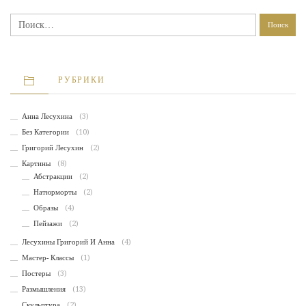
Найти:
РУБРИКИ
Анна Лесухина
(3)
Без Категории
(10)
Григорий Лесухин
(2)
Картины
(8)
Абстракции
(2)
Натюрморты
(2)
Образы
(4)
Пейзажи
(2)
Лесухины Григорий И Анна
(4)
Мастер- Классы
(1)
Постеры
(3)
Размышления
(13)
Скульптура
(2)